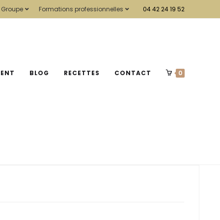
 Groupe
Formations professionnelles
04 42 24 19 52
MENT
BLOG
RECETTES
CONTACT
0