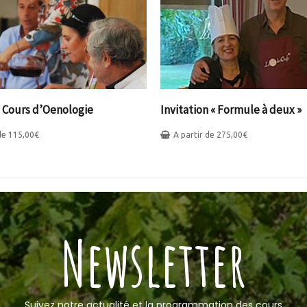
n Cours d’Oenologie
Invitation « Formule à deux »
 de
115,00
€
A partir de
275,00
€
Newsletter
Suivez notre actualité et la programmation des cours