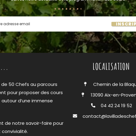
INSCRI
...
LOCALISATION
s de 50 Chefs au parcours
Chemin de la Blaq
ent pour proposer des cours
13090 Aix-en-Prove
ie autour d’une immense
04 42 24 19 52
contact@lavilladesche
t de notre savoir-faire pour
convivialité.