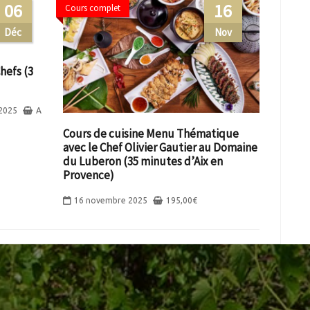
06
16
Cours complet
Déc
Nov
hefs (3
2025
A
Cours de cuisine Menu Thématique
avec le Chef Olivier Gautier au Domaine
du Luberon (35 minutes d’Aix en
Provence)
16 novembre 2025
195,00
€