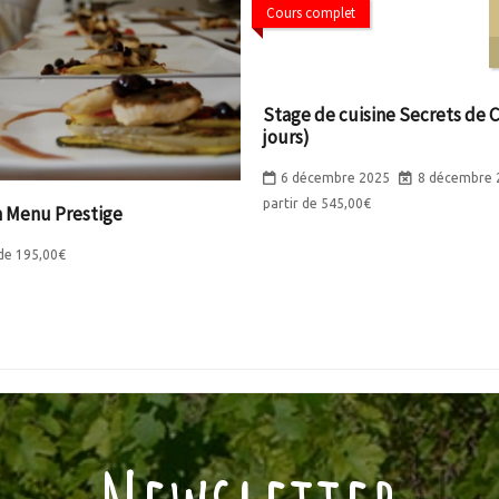
Cours complet
Stage de cuisine Secrets de C
jours)
6 décembre 2025
8 décembre 
partir de
545,00
€
n Menu Prestige
 de
195,00
€