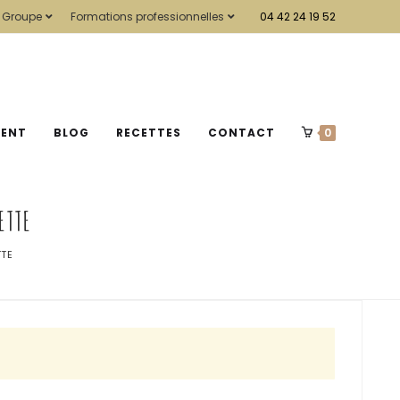
 Groupe
Formations professionnelles
04 42 24 19 52
MENT
BLOG
RECETTES
CONTACT
0
ETTE
TTE