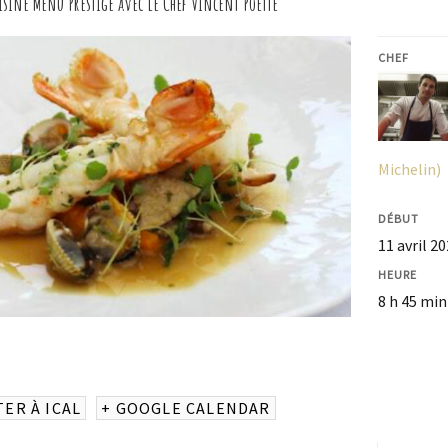
isine Menu Prestige avec le Chef Vincent Poette
CHEF
Michelin)
DÉBUT
11 avril 2
HEURE
8 h 45 min
TER À ICAL
+ GOOGLE CALENDAR