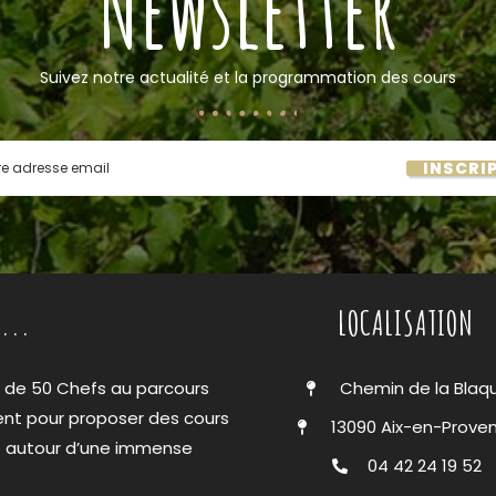
Newsletter
Suivez notre actualité et la programmation des cours
INSCRI
...
LOCALISATION
s de 50 Chefs au parcours
Chemin de la Blaq
ent pour proposer des cours
13090 Aix-en-Prove
ie autour d’une immense
04 42 24 19 52