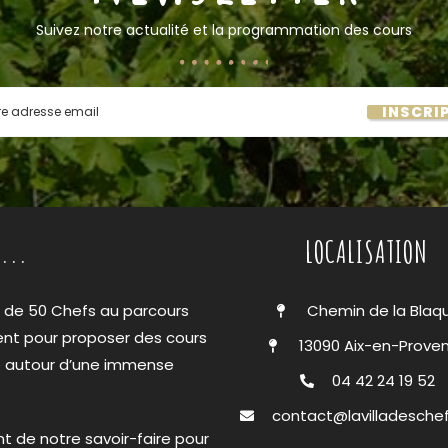
Suivez notre actualité et la programmation des cours
INSCRI
...
LOCALISATION
s de 50 Chefs au parcours
Chemin de la Blaq
ent pour proposer des cours
13090 Aix-en-Prove
ie autour d’une immense
04 42 24 19 52
contact@lavilladesche
t de notre savoir-faire pour