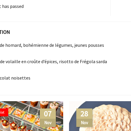
t has passed
TION
 de homard, bohémienne de légumes, jeunes pousses
de volaille en croûte d’épices, risotto de Frégola sarda
ocolat noisettes
07
28
let
Nov
Nov