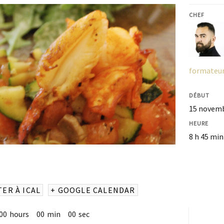
CHEF
formateur,
DÉBUT
15 novemb
HEURE
8 h 45 min
TER À ICAL
+ GOOGLE CALENDAR
00
hours
00
min
00
sec