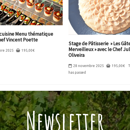
 cuisine Menu thématique
hef Vincent Poette
Stage de Pâtisserie » Les Gât
Merveilleux » avec le Chef Ju
bre 2025
195,00
€
Oliveira
28 novembre 2025
195,00
€
T
has passed
Newsletter