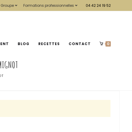
 Groupe
Formations professionnelles
04 42 24 19 52
MENT
BLOG
RECETTES
CONTACT
0
 MIGNOT
OT