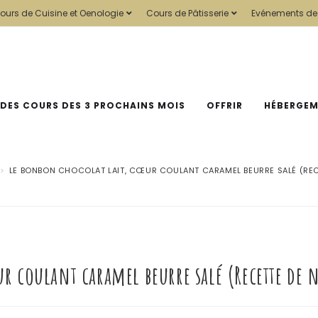
ours de Cuisine et Oenologie
Cours de Pâtisserie
Evénements de
 DES COURS DES 3 PROCHAINS MOIS
OFFRIR
HÉBERGE
>
LE BONBON CHOCOLAT LAIT, CŒUR COULANT CARAMEL BEURRE SALÉ (REC
r coulant caramel beurre salé (Recette de n