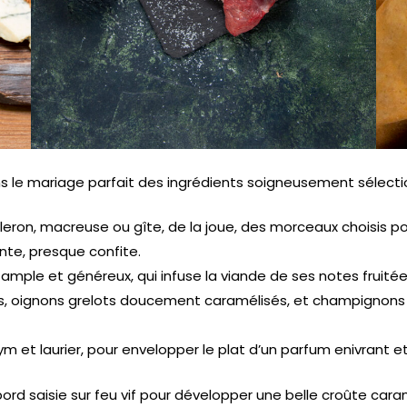
le mariage parfait des ingrédients soigneusement sélecti
ron, macreuse ou gîte, de la joue, des morceaux choisis pou
nte, presque confite.
ample et généreux, qui infuse la viande de ses notes fruitée
, oignons grelots doucement caramélisés, et champignons de
hym et laurier, pour envelopper le plat d’un parfum enivrant e
 saisie sur feu vif pour développer une belle croûte caramél