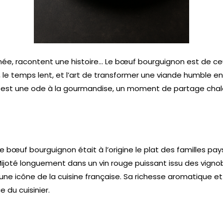
uchée, racontent une histoire… Le bœuf bourguignon est de ce
ral, le temps lent, et l’art de transformer une viande humbl
lat est une ode à la gourmandise, un moment de partage chal
œuf bourguignon était à l’origine le plat des familles pays
Mijoté longuement dans un vin rouge puissant issu des vigno
une icône de la cuisine française. Sa richesse aromatique e
e du cuisinier.