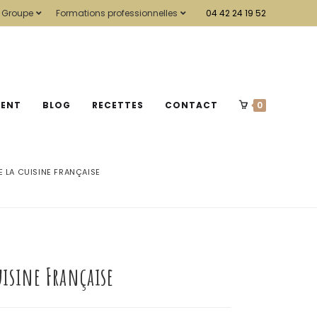
 Groupe
Formations professionnelles
04 42 24 19 52
MENT
BLOG
RECETTES
CONTACT
0
 LA CUISINE FRANÇAISE
isine Française