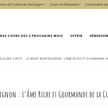
ours de Cuisine et Oenologie
Cours de Pâtisserie
Evénements de
 DES COURS DES 3 PROCHAINS MOIS
OFFRIR
HÉBERGE
ILLA DES CHEFS
>
LE BŒUF BOURGUIGNON : L’ÂME RICHE ET GOURMANDE DE
ignon : L’Âme Riche et Gourmande de la Cu