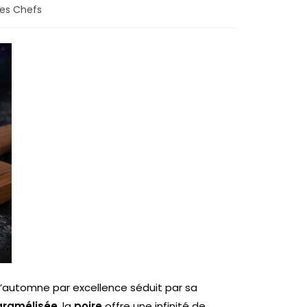
des Chefs
d’automne par excellence séduit par sa
caramélisée
, la
poire
offre une infinité de