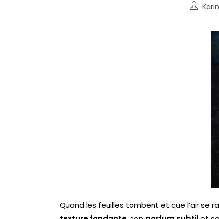
Karin
Quand les feuilles tombent et que l’air se raf
texture fondante
, son
parfum subtil
et s