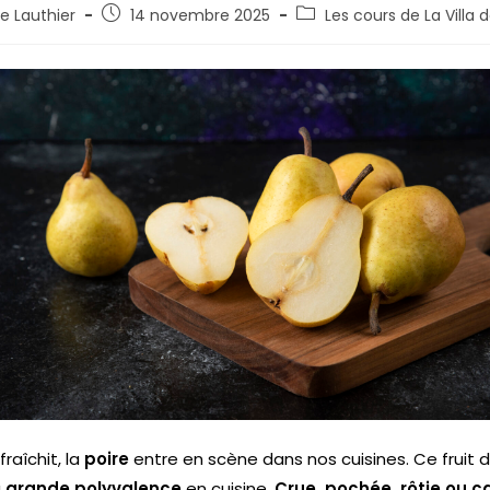
e Lauthier
14 novembre 2025
Les cours de La Villa 
raîchit, la
poire
entre en scène dans nos cuisines. Ce fruit 
a
grande polyvalence
en cuisine.
Crue, pochée, rôtie ou 