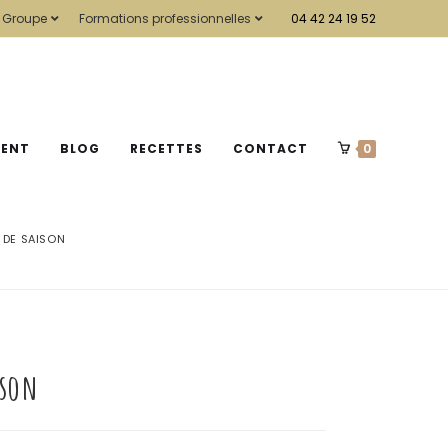
 Groupe
Formations professionnelles
04 42 24 19 52
MENT
BLOG
RECETTES
CONTACT
0
 DE SAISON
ison