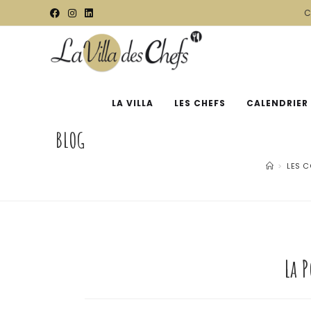
C
LA VILLA
LES CHEFS
CALENDRIER
BLOG
>
LES C
La 