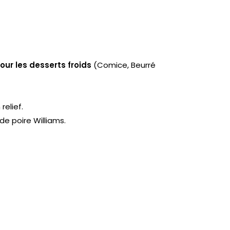
ur les desserts froids
(Comice, Beurré
elief.
de poire Williams.