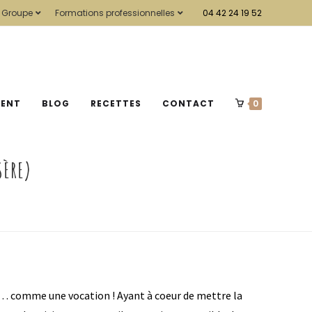
 Groupe
Formations professionnelles
04 42 24 19 52
MENT
BLOG
RECETTES
CONTACT
0
SÈRE)
e … comme une vocation ! Ayant à coeur de mettre la