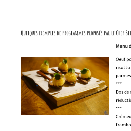
Quelques exemples de programmes proposés par le Chef Ben
Menu d
Oeuf p
risotto
parmes
***
Dos de c
réducti
***
Crémeux
frambo