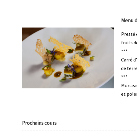
Menu d
Pressé 
fruits d
***
Carré d
de terr
***
Morceau
et pol
Prochains cours