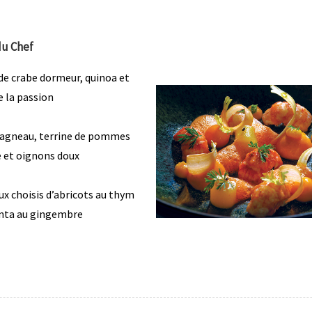
u Chef
de crabe dormeur, quinoa et
e la passion
’agneau, terrine de pommes
e et oignons doux
x choisis d’abricots au thym
enta au gingembre