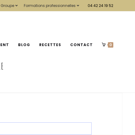
 Groupe
Formations professionnelles
04 42 24 19 52
MENT
BLOG
RECETTES
CONTACT
0
IE