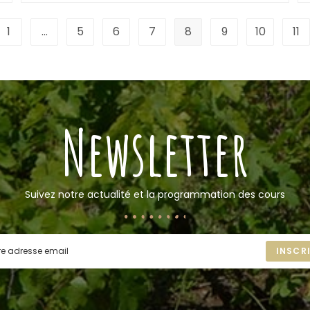
1
…
5
6
7
8
9
10
11
Newsletter
Suivez notre actualité et la programmation des cours
INSCR